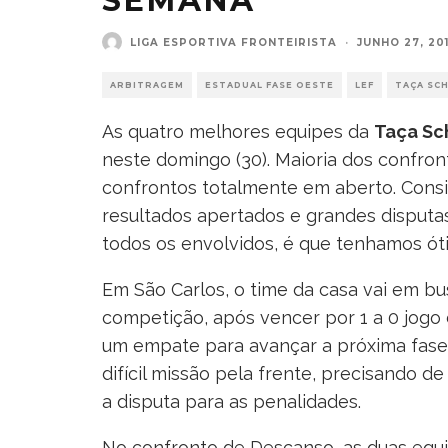
SEMANA
LIGA ESPORTIVA FRONTEIRISTA
·
JUNHO 27, 20
ARBITRAGEM
ESTADUAL FASE OESTE
LEF
TAÇA SC
As quatro melhores equipes da
Taça Sc
neste domingo (30). Maioria dos confront
confrontos totalmente em aberto. Cons
resultados apertados e grandes disputas
todos os envolvidos, é que tenhamos ót
Em São Carlos, o time da casa vai em b
competição, após vencer por 1 a 0 jogo 
um empate para avançar a próxima fase.
difícil missão pela frente, precisando de
a disputa para as penalidades.
No confronto de Descanso, as duas eq