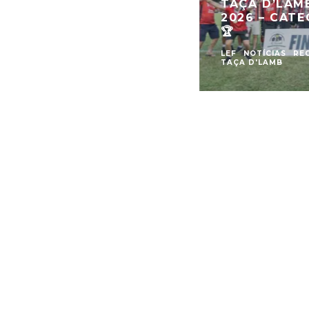
TAÇA D’LAM
2026 – CATE
🏆
LEF
NOTÍCIAS
RE
TAÇA D'LAMB