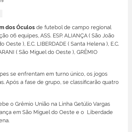
19
m dos Óculos
de futebol de campo regional
ção 06 equipes, ASS. ESP. ALIANÇA ( São João
 Oeste ), E.C. LIBERDADE ( Santa Helena ), E.C.
ARANI ( São Miguel do Oeste ), GRÊMIO
ipes se enfrentam em turno único, os jogos
. Após a fase de grupo, se classificarão quatro
ebe o Grêmio União na Linha Getúlio Vargas
liança em São Miguel do Oeste e o Liberdade
ena.