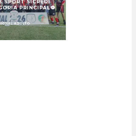
B SPORT SICREDI
GORIA PRINCIPAL⚽️
GIONAL ADULTO