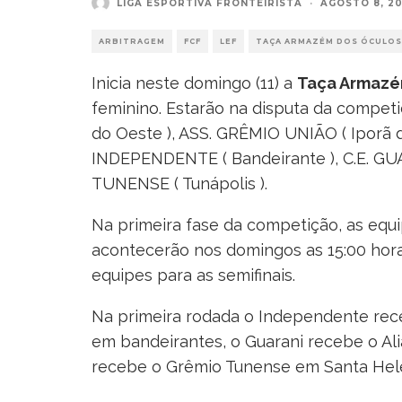
LIGA ESPORTIVA FRONTEIRISTA
·
AGOSTO 8, 20
ARBITRAGEM
FCF
LEF
TAÇA ARMAZÉM DOS ÓCULOS
Inicia neste domingo (11) a
Taça Armazé
feminino. Estarão na disputa da competi
do Oeste ), ASS. GRÊMIO UNIÃO ( Iporã do
INDEPENDENTE ( Bandeirante ), C.E. GU
TUNENSE ( Tunápolis ).
Na primeira fase da competição, as equ
acontecerão nos domingos as 15:00 horas
equipes para as semifinais.
Na primeira rodada o Independente rec
em bandeirantes, o Guarani recebe o A
recebe o Grêmio Tunense em Santa Hel