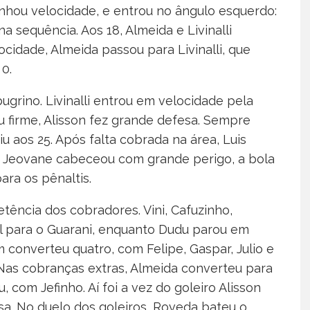
nhou velocidade, e entrou no ângulo esquerdo:
na sequência. Aos 18, Almeida e Livinalli
cidade, Almeida passou para Livinalli, que
 0.
grino. Livinalli entrou em velocidade pela
u firme, Alisson fez grande defesa. Sempre
iu aos 25. Após falta cobrada na área, Luis
6, Jeovane cabeceou com grande perigo, a bola
ara os pênaltis.
ncia dos cobradores. Vini, Cafuzinho,
cial para o Guarani, enquanto Dudu parou em
 converteu quatro, com Felipe, Gaspar, Julio e
Nas cobranças extras, Almeida converteu para
 com Jefinho. Aí foi a vez do goleiro Alisson
a. No duelo dos goleiros, Roveda bateu o