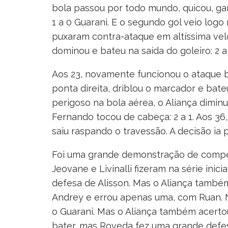
bola passou por todo mundo, quicou, ga
1 a 0 Guarani. E o segundo gol veio logo 
puxaram contra-ataque em altíssima velo
dominou e bateu na saída do goleiro: 2 a
Aos 23, novamente funcionou o ataque bu
ponta direita, driblou o marcador e bate
perigoso na bola aérea, o Aliança diminu
Fernando tocou de cabeça: 2 a 1. Aos 3
saiu raspando o travessão. A decisão ia p
Foi uma grande demonstração de competê
Jeovane e Livinalli fizeram na série ini
defesa de Alisson. Mas o Aliança também
Andrey e errou apenas uma, com Ruan. 
o Guarani. Mas o Aliança também acertou,
bater, mas Roveda fez uma grande defes