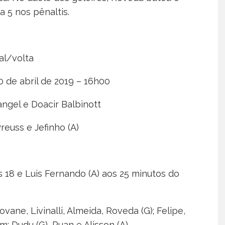
a 5 nos pênaltis.
al/volta
0 de abril de 2019 – 16h00
ngel e Doacir Balbinott
Preuss e Jefinho (A)
aos 18 e Luis Fernando (A) aos 25 minutos do
vane, Livinalli, Almeida, Roveda (G); Felipe,
am: Dudu (G), Ruan e Alisson (A)