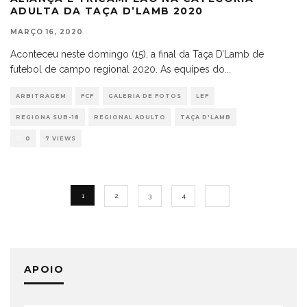
ADULTA DA TAÇA D’LAMB 2020
MARÇO 16, 2020
Aconteceu neste domingo (15), a final da Taça D’Lamb de
futebol de campo regional 2020. As equipes do
...
ARBITRAGEM
FCF
GALERIA DE FOTOS
LEF
REGIONA SUB-18
REGIONAL ADULTO
TAÇA D'LAMB
0
7 VIEWS
1
2
3
4
APOIO