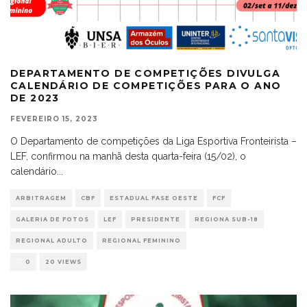
DEPARTAMENTO DE COMPETIÇÕES DIVULGA
CALENDÁRIO DE COMPETIÇÕES PARA O ANO
DE 2023
FEVEREIRO 15, 2023
O Departamento de competições da Liga Esportiva Fronteirista –
LEF, confirmou na manhã desta quarta-feira (15/02), o
calendário
...
ARBITRAGEM
CBF
ESTADUAL FASE OESTE
FCF
GALERIA DE FOTOS
LEF
PRESIDENTE
REGIONA SUB-18
REGIONAL ADULTO
REGIONAL FEMININO
0
20 VIEWS