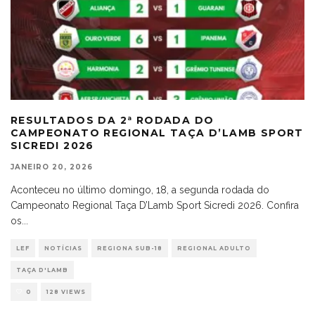
RESULTADOS DA 2ª RODADA DO
CAMPEONATO REGIONAL TAÇA D’LAMB SPORT
SICREDI 2026
JANEIRO 20, 2026
Aconteceu no último domingo, 18, a segunda rodada do
Campeonato Regional Taça D’Lamb Sport Sicredi 2026. Confira
os
...
LEF
NOTÍCIAS
REGIONA SUB-18
REGIONAL ADULTO
TAÇA D'LAMB
0
128 VIEWS