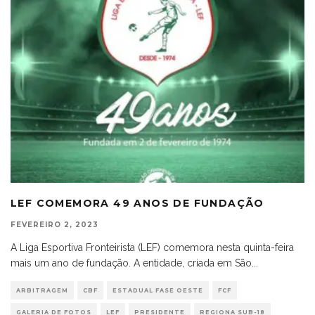
LEF COMEMORA 49 ANOS DE FUNDAÇÃO
FEVEREIRO 2, 2023
A Liga Esportiva Fronteirista (LEF) comemora nesta quinta-feira
mais um ano de fundação. A entidade, criada em São
...
ARBITRAGEM
CBF
ESTADUAL FASE OESTE
FCF
GALERIA DE FOTOS
LEF
PRESIDENTE
REGIONA SUB-18