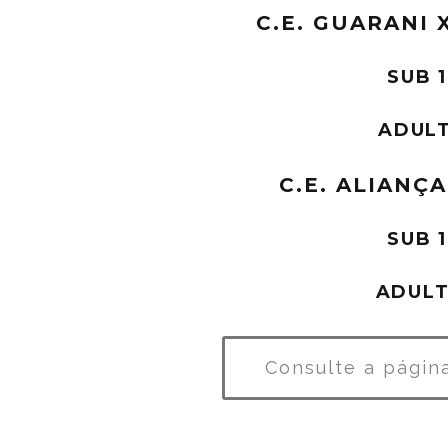
C.E. GUARANI 
SUB 1
ADULT
C.E. ALIANÇ
SUB 1
ADULT
Consulte a págin