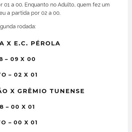
or 01 a 00. Enquanto no Adulto, quem fez um
u a partida por 02 a 00.
egunda rodada:
A X E.C. PÉROLA
8 – 09 X 00
O – 02 X 01
ÃO X GRÊMIO TUNENSE
8 – 00 X 01
O – 00 X 01