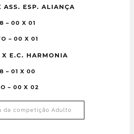
X ASS. ESP. ALIANÇA
8 – 00 X 01
O – 00 X 01
A X E.C. HARMONIA
8 – 01 X 00
O – 00 X 02
a da competição Adulto