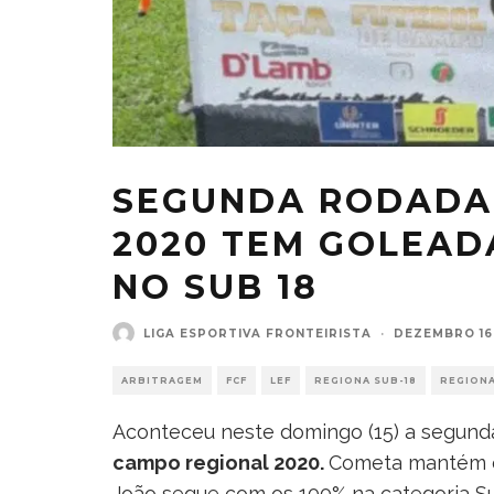
SEGUNDA RODADA
2020 TEM GOLEAD
NO SUB 18
LIGA ESPORTIVA FRONTEIRISTA
·
DEZEMBRO 16,
ARBITRAGEM
FCF
LEF
REGIONA SUB-18
REGIONA
Aconteceu neste domingo (15) a segun
campo regional 2020.
Cometa mantém os
João segue com os 100% na categoria Su