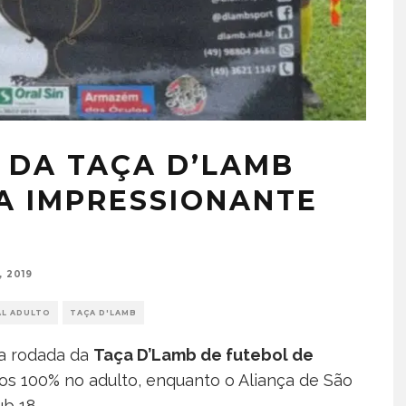
 DA TAÇA D’LAMB
A IMPRESSIONANTE
 2019
L ADULTO
TAÇA D'LAMB
da rodada da
Taça D’Lamb de futebol de
 100% no adulto, enquanto o Aliança de São
b 18.