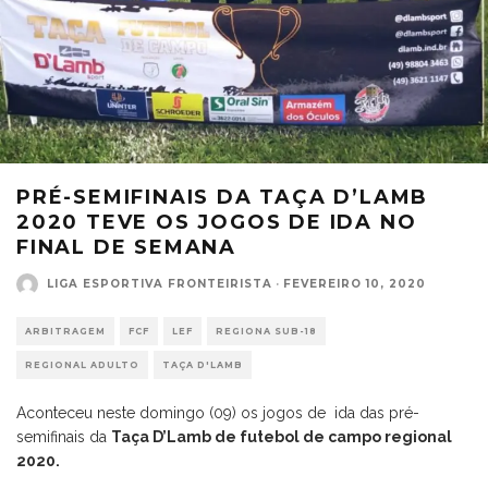
PRÉ-SEMIFINAIS DA TAÇA D’LAMB
2020 TEVE OS JOGOS DE IDA NO
FINAL DE SEMANA
LIGA ESPORTIVA FRONTEIRISTA
·
FEVEREIRO 10, 2020
ARBITRAGEM
FCF
LEF
REGIONA SUB-18
REGIONAL ADULTO
TAÇA D'LAMB
Aconteceu neste domingo (09) os jogos de ida das pré-
semifinais da
Taça D’Lamb de futebol de campo regional
2020.