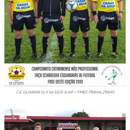
C.E. GUARANI 01 X 00 S.E.R. AJAP / FMEC PINHALZINHO