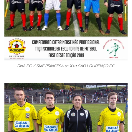
DNA F.C. / SME PRINCESA 01 X 01 SÃO LOURENÇO F.C.