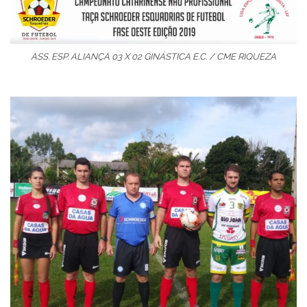
ASS. ESP. ALIANÇA 03 X 02 GINÁSTICA E.C. / CME RIQUEZA