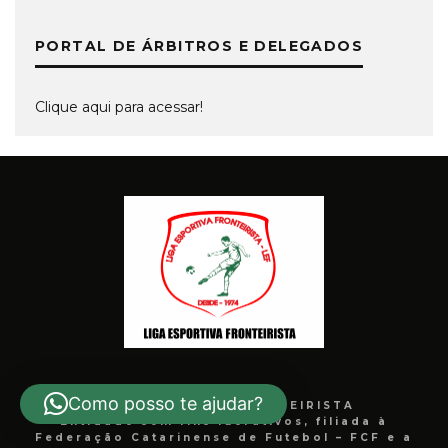
PORTAL DE ÁRBITROS E DELEGADOS
Clique aqui para acessar!
Como posso te ajudar?
LIGA ESPORTIVA FRONTEIRISTA
Entidade sem fins lucrativos, filiada à
Federação Catarinense de Futebol – FCF e a