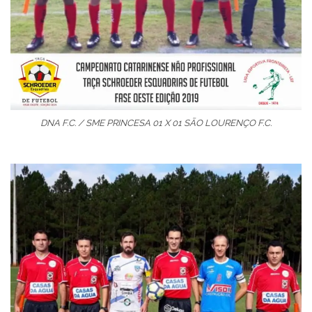
DNA F.C. / SME PRINCESA 01 X 01 SÃO LOURENÇO F.C.