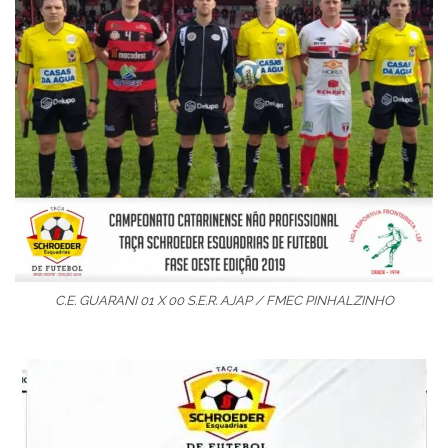
C.E. GUARANI 01 X 00 S.E.R. AJAP / FMEC PINHALZINHO