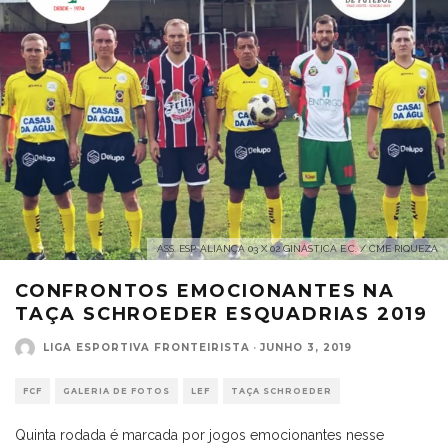
ASS. ESP. ALIANÇA 03 X 02 GINÁSTICA E.C. / CME RIQUEZA
CONFRONTOS EMOCIONANTES NA
TAÇA SCHROEDER ESQUADRIAS 2019
LIGA ESPORTIVA FRONTEIRISTA
·
JUNHO 3, 2019
FCF
GALERIA DE FOTOS
LEF
TAÇA SCHROEDER
Quinta rodada é marcada por jogos emocionantes nesse