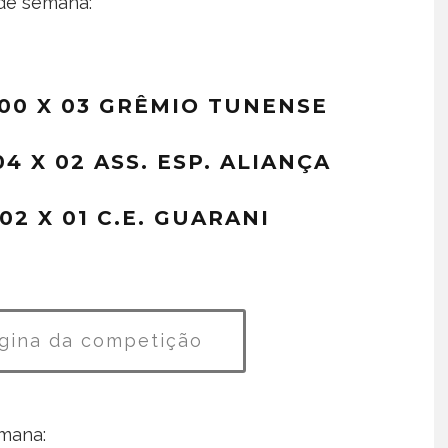
 de semana:
00 X 03 GRÊMIO TUNENSE
4 X 02 ASS. ESP. ALIANÇA
02 X 01 C.E. GUARANI
gina da competição
emana: