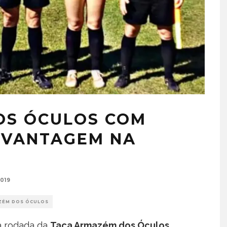
OS ÓCULOS COM
 VANTAGEM NA
019
ZÉM DOS ÓCULOS
a rodada da
Taça Armazém dos Óculos.