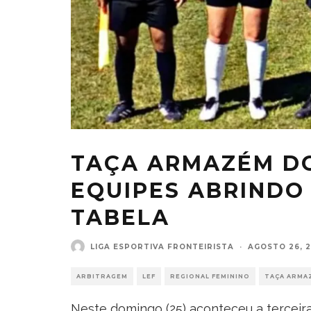
TAÇA ARMAZÉM D
EQUIPES ABRINDO
TABELA
LIGA ESPORTIVA FRONTEIRISTA
·
AGOSTO 26, 2
ARBITRAGEM
LEF
REGIONAL FEMININO
TAÇA ARMA
Neste domingo (25) aconteceu a terceir