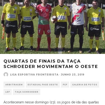
QUARTAS DE FINAIS DA TAÇA
SCHROEDER MOVIMENTAM O OESTE
LIGA ESPORTIVA FRONTEIRISTA
·
JUNHO 23, 2019
ARBITRAGEM
ESTADUAL FASE OESTE
FCF
GALERIA DE FOTOS
LEF
TAÇA SCHROEDER
Aconteceram nesse domingo (23), os jogos de ida das quartas