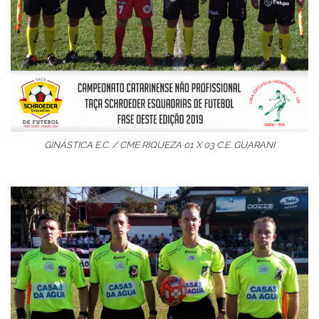
GINÁSTICA E.C. / CME RIQUEZA 01 X 03 C.E. GUARANI