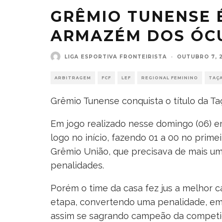
GRÊMIO TUNENSE 
ARMAZÉM DOS ÓC
LIGA ESPORTIVA FRONTEIRISTA
·
OUTUBRO 7, 
ARBITRAGEM
FCF
LEF
REGIONAL FEMININO
TAÇ
Grêmio Tunense conquista o título da T
Em jogo realizado nesse domingo (06) em
logo no início, fazendo 01 a 00 no prime
Grêmio União, que precisava de mais um 
penalidades.
Porém o time da casa fez jus a melhor 
etapa, convertendo uma penalidade, empa
assim se sagrando campeão da competi