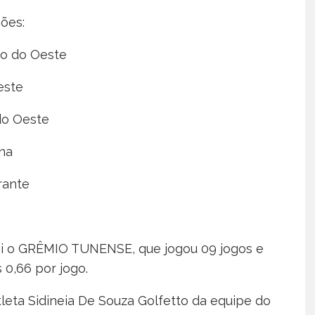
ões:
ão do Oeste
este
do Oeste
na
rante
oi o GRÊMIO TUNENSE, que jogou 09 jogos e
 0,66 por jogo.
tleta Sidineia De Souza Golfetto da equipe do