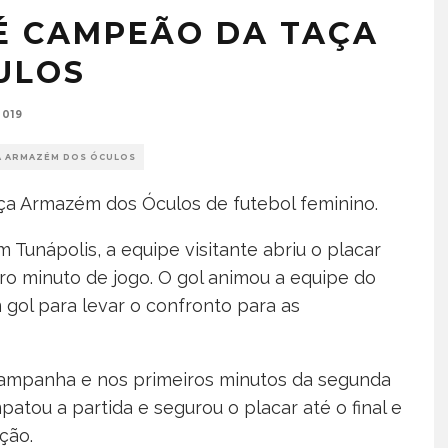
É CAMPEÃO DA TAÇA
ULOS
2019
A ARMAZÉM DOS ÓCULOS
aça Armazém dos Óculos de futebol feminino.
 Tunápolis, a equipe visitante abriu o placar
iro minuto de jogo. O gol animou a equipe do
gol para levar o confronto para as
campanha e nos primeiros minutos da segunda
tou a partida e segurou o placar até o final e
ção.