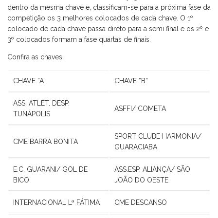
dentro da mesma chave e, classificam-se para a próxima fase da
competição os 3 melhores colocados de cada chave. O 1º
colocado de cada chave passa direto para a semi final e os 2º e
3º colocados formam a fase quartas de finais.
Confira as chaves:
CHAVE “A”
CHAVE “B”
ASS. ATLÉT. DESP.
ASFFI/ COMETA
TUNÁPOLIS
SPORT CLUBE HARMONIA/
CME BARRA BONITA
GUARACIABA
E.C. GUARANI/ GOL DE
ASS.ESP. ALIANÇA/ SÃO
BICO
JOÃO DO OESTE
INTERNACIONAL Lª FÁTIMA
CME DESCANSO