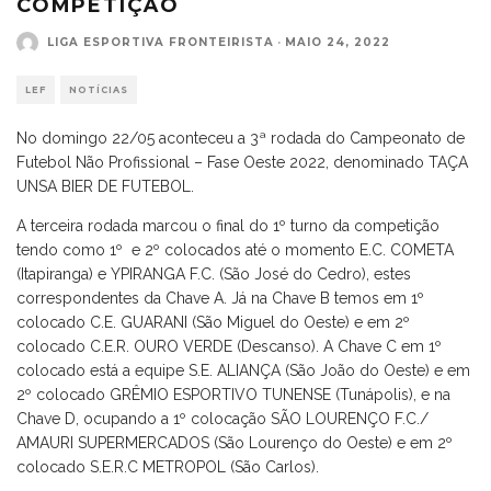
COMPETIÇÃO
LIGA ESPORTIVA FRONTEIRISTA
·
MAIO 24, 2022
LEF
NOTÍCIAS
No domingo 22/05 aconteceu a 3ª rodada do Campeonato de
Futebol Não Profissional – Fase Oeste 2022, denominado TAÇA
UNSA BIER DE FUTEBOL.
A terceira rodada marcou o final do 1º turno da competição
tendo como 1º e 2º colocados até o momento E.C. COMETA
(Itapiranga) e YPIRANGA F.C. (São José do Cedro), estes
correspondentes da Chave A. Já na Chave B temos em 1º
colocado C.E. GUARANI (São Miguel do Oeste) e em 2º
colocado C.E.R. OURO VERDE (Descanso). A Chave C em 1º
colocado está a equipe S.E. ALIANÇA (São João do Oeste) e em
2º colocado GRÊMIO ESPORTIVO TUNENSE (Tunápolis), e na
Chave D, ocupando a 1º colocação SÃO LOURENÇO F.C./
AMAURI SUPERMERCADOS (São Lourenço do Oeste) e em 2º
colocado S.E.R.C METROPOL (São Carlos).